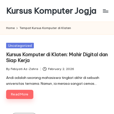
Kursus Komputer Jogja
Skip
to
content
Home
Tempat Kursus Komputer di Klaten
Posted
Uncategorized
in
Kursus Komputer di Klaten: Mahir Digital dan
Siap Kerja
By
Febiyati Az-Zahra
February 2, 2026
Posted
by
Andi adalah seorang mahasiswa tingkat akhir di sebuah
universitas ternama. Namun, ia merasa sangat cemas…
Read More