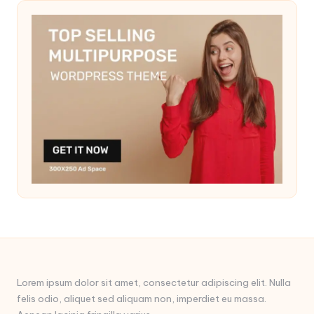
Lorem ipsum dolor sit amet, consectetur adipiscing elit. Nulla
felis odio, aliquet sed aliquam non, imperdiet eu massa.