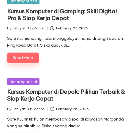
Posted
Uncategorized
in
Kursus Komputer di Gamping: Skill Digital
Pro & Siap Kerja Cepat
By
Febiyati Az-Zahra
February 27, 2026
Posted
by
Sore itu, mendung mulai menggelayut manja di langit daerah
Ring Road Barat. Siska duduk di…
Read More
Posted
Uncategorized
in
Kursus Komputer di Depok: Pilihan Terbaik &
Siap Kerja Cepat
By
Febiyati Az-Zahra
February 26, 2026
Posted
by
Sore itu, rintik hujan membasahi aspal di kawasan Margonda
yang selalu sibuk. Siska sedang duduk…