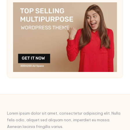
Lorem ipsum dolor sit amet, consectetur adipiscing elit. Nulla
felis odio, aliquet sed aliquam non, imperdiet eu massa.
Aenean lacinia fringilla varius.