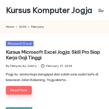
Kursus Komputer Jogja
Skip
to
content
Home
2026
February
Posted
Microsoft Excel
in
Kursus Microsoft Excel Jogja: Skill Pro Siap
Kerja Gaji Tinggi
By
Febiyati Az-Zahra
February 27, 2026
Posted
by
Pagi itu, aroma kopi mengepul dari salah satu sudut kafe di
kawasan Jalan Kaliurang, Yogyakarta.…
Read More