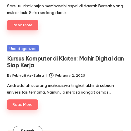
by
Sore itu, rintik hujan membasahi aspal di daerah Berbah yang
mulai sibuk. Siska sedang duduk…
Read More
Posted
Uncategorized
in
Kursus Komputer di Klaten: Mahir Digital dan
Siap Kerja
By
Febiyati Az-Zahra
February 2, 2026
Posted
by
Andi adalah seorang mahasiswa tingkat akhir di sebuah
universitas ternama. Namun, ia merasa sangat cemas…
Read More
Search