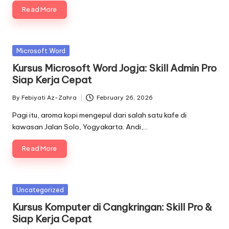
Read More
Posted
Microsoft Word
in
Kursus Microsoft Word Jogja: Skill Admin Pro
Siap Kerja Cepat
By
Febiyati Az-Zahra
February 26, 2026
Posted
by
Pagi itu, aroma kopi mengepul dari salah satu kafe di
kawasan Jalan Solo, Yogyakarta. Andi,…
Read More
Posted
Uncategorized
in
Kursus Komputer di Cangkringan: Skill Pro &
Siap Kerja Cepat