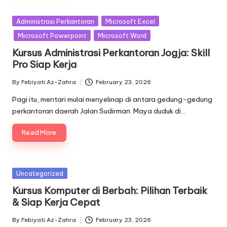
Posted
Administrasi Perkantoran
Microsoft Excel
in
Microsoft Powerpoint
Microsoft Word
Kursus Administrasi Perkantoran Jogja: Skill
Pro Siap Kerja
By
Febiyati Az-Zahra
February 23, 2026
Posted
by
Pagi itu, mentari mulai menyelinap di antara gedung-gedung
perkantoran daerah Jalan Sudirman. Maya duduk di…
Read More
Posted
Uncategorized
in
Kursus Komputer di Berbah: Pilihan Terbaik
& Siap Kerja Cepat
By
Febiyati Az-Zahra
February 23, 2026
Posted