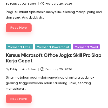
By
Febiyati Az-Zahra
February 25, 2026
Posted
by
Pagi itu, kabut tipis masih menyelimuti lereng Merapi yang asri
dan sejuk. Aris duduk di…
Read More
Posted
Microsoft Excel
Microsoft Powerpoint
Microsoft Word
in
Kursus Microsoft Office Jogja: Skill Pro Siap
Kerja Cepat
By
Febiyati Az-Zahra
February 25, 2026
Posted
by
Sinar matahari pagi mulai menyelinap di antara gedung-
gedung tinggi kawasan Jalan Kaliurang. Raka, seorang
mahasiswa…
Read More