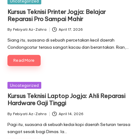
Posted
Uncategorized
in
Kursus Teknisi Printer Jogja: Belajar
Reparasi Pro Sampai Mahir
By
Febiyati Az-Zahra
April 17, 2026
Posted
by
Siang itu, suasana di sebuah percetakan kecil daerah
Condongcatur terasa sangat kacau dan berantakan. Rian,…
Read More
Posted
Uncategorized
in
Kursus Teknisi Laptop Jogja: Ahli Reparasi
Hardware Gaji Tinggi
By
Febiyati Az-Zahra
April 14, 2026
Posted
by
Pagi itu, suasana di sebuah kedai kopi daerah Seturan terasa
sangat sesak bagi Dimas. Ia…