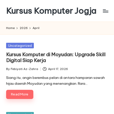
Kursus Komputer Jogja
Skip
to
content
Home
2026
April
Posted
Uncategorized
in
Kursus Komputer di Moyudan: Upgrade Skill
Digital Siap Kerja
By
Febiyati Az-Zahra
April 17, 2026
Posted
by
Siang itu, angin berembus pelan di antara hamparan sawah
hijau daerah Moyudan yang menenangkan. Rara…
Read More