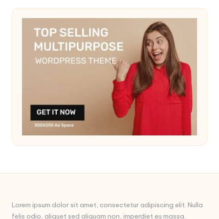
Lorem ipsum dolor sit amet, consectetur adipiscing elit. Nulla
felis odio, aliquet sed aliquam non, imperdiet eu massa.