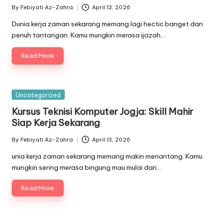
By
Febiyati Az-Zahra
April 13, 2026
Posted
by
Dunia kerja zaman sekarang memang lagi hectic banget dan
penuh tantangan. Kamu mungkin merasa ijazah…
Read More
Posted
Uncategorized
in
Kursus Teknisi Komputer Jogja: Skill Mahir
Siap Kerja Sekarang
By
Febiyati Az-Zahra
April 13, 2026
Posted
by
unia kerja zaman sekarang memang makin menantang. Kamu
mungkin sering merasa bingung mau mulai dari…
Read More