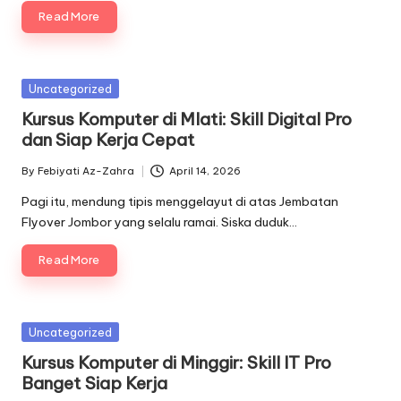
Read More
Posted
Uncategorized
in
Kursus Komputer di Mlati: Skill Digital Pro
dan Siap Kerja Cepat
By
Febiyati Az-Zahra
April 14, 2026
Posted
by
Pagi itu, mendung tipis menggelayut di atas Jembatan
Flyover Jombor yang selalu ramai. Siska duduk…
Read More
Posted
Uncategorized
in
Kursus Komputer di Minggir: Skill IT Pro
Banget Siap Kerja