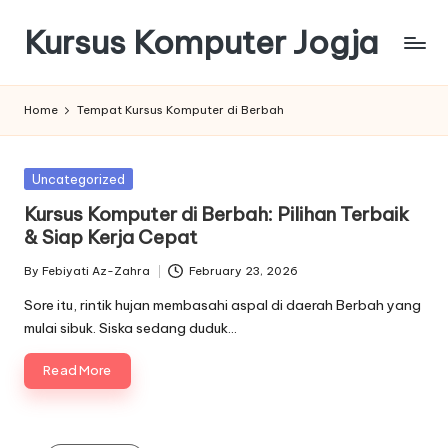
Kursus Komputer Jogja
Skip
to
content
Home
Tempat Kursus Komputer di Berbah
Posted
Uncategorized
in
Kursus Komputer di Berbah: Pilihan Terbaik
& Siap Kerja Cepat
By
Febiyati Az-Zahra
February 23, 2026
Posted
by
Sore itu, rintik hujan membasahi aspal di daerah Berbah yang
mulai sibuk. Siska sedang duduk…
Read More