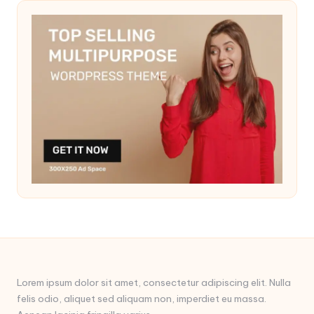
Lorem ipsum dolor sit amet, consectetur adipiscing elit. Nulla
felis odio, aliquet sed aliquam non, imperdiet eu massa.