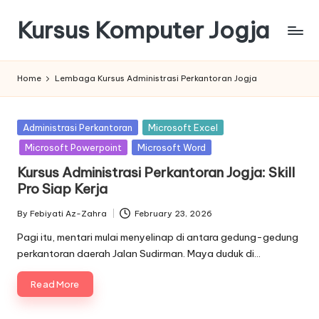
Kursus Komputer Jogja
Skip
to
content
Home
Lembaga Kursus Administrasi Perkantoran Jogja
Posted
Administrasi Perkantoran
Microsoft Excel
in
Microsoft Powerpoint
Microsoft Word
Kursus Administrasi Perkantoran Jogja: Skill
Pro Siap Kerja
By
Febiyati Az-Zahra
February 23, 2026
Posted
by
Pagi itu, mentari mulai menyelinap di antara gedung-gedung
perkantoran daerah Jalan Sudirman. Maya duduk di…
Read More