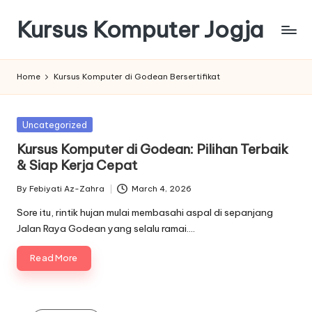
Kursus Komputer Jogja
Skip
to
content
Home
Kursus Komputer di Godean Bersertifikat
Posted
Uncategorized
in
Kursus Komputer di Godean: Pilihan Terbaik
& Siap Kerja Cepat
By
Febiyati Az-Zahra
March 4, 2026
Posted
by
Sore itu, rintik hujan mulai membasahi aspal di sepanjang
Jalan Raya Godean yang selalu ramai.…
Read More