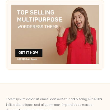
Lorem ipsum dolor sit amet, consectetur adipiscing elit. Nulla
felis odio, aliquet sed aliquam non, imperdiet eu massa.