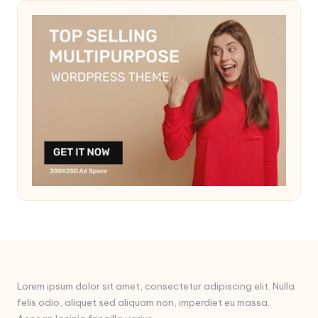
Lorem ipsum dolor sit amet, consectetur adipiscing elit. Nulla
felis odio, aliquet sed aliquam non, imperdiet eu massa.