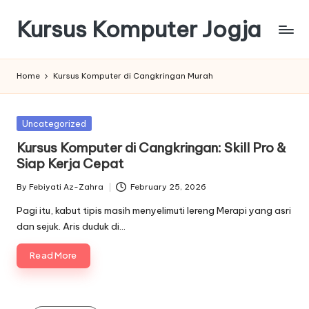
Kursus Komputer Jogja
Skip
to
content
Home
Kursus Komputer di Cangkringan Murah
Posted
Uncategorized
in
Kursus Komputer di Cangkringan: Skill Pro &
Siap Kerja Cepat
By
Febiyati Az-Zahra
February 25, 2026
Posted
by
Pagi itu, kabut tipis masih menyelimuti lereng Merapi yang asri
dan sejuk. Aris duduk di…
Read More