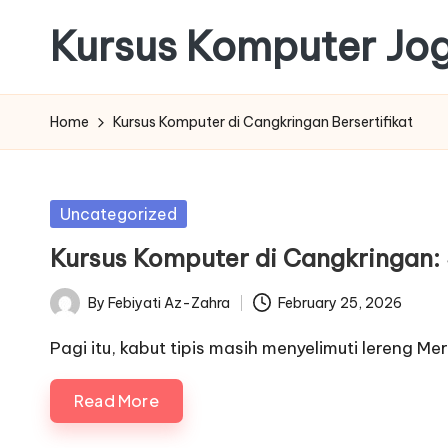
Kursus Komputer Jo
Skip
to
content
Home
Kursus Komputer di Cangkringan Bersertifikat
Posted
Uncategorized
in
Kursus Komputer di Cangkringan: S
By
Febiyati Az-Zahra
February 25, 2026
Posted
by
Pagi itu, kabut tipis masih menyelimuti lereng Me
Read More