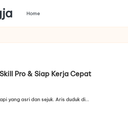
gja
Home
kill Pro & Siap Kerja Cepat
rapi yang asri dan sejuk. Aris duduk di…