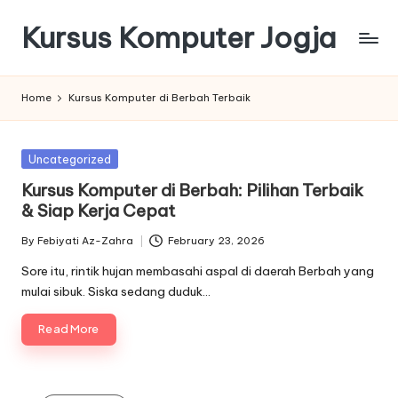
Kursus Komputer Jogja
Skip
to
content
Home
Kursus Komputer di Berbah Terbaik
Posted
Uncategorized
in
Kursus Komputer di Berbah: Pilihan Terbaik
& Siap Kerja Cepat
By
Febiyati Az-Zahra
February 23, 2026
Posted
by
Sore itu, rintik hujan membasahi aspal di daerah Berbah yang
mulai sibuk. Siska sedang duduk…
Read More