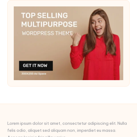
Lorem ipsum dolor sit amet, consectetur adipiscing elit. Nulla
felis odio, aliquet sed aliquam non, imperdiet eu massa.