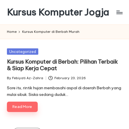
Kursus Komputer Jogja
Skip
to
content
Home
Kursus Komputer di Berbah Murah
Posted
Uncategorized
in
Kursus Komputer di Berbah: Pilihan Terbaik
& Siap Kerja Cepat
By
Febiyati Az-Zahra
February 23, 2026
Posted
by
Sore itu, rintik hujan membasahi aspal di daerah Berbah yang
mulai sibuk. Siska sedang duduk…
Read More