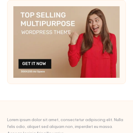
Lorem ipsum dolor sit amet, consectetur adipiscing elit. Nulla
felis odio, aliquet sed aliquam non, imperdiet eu massa.