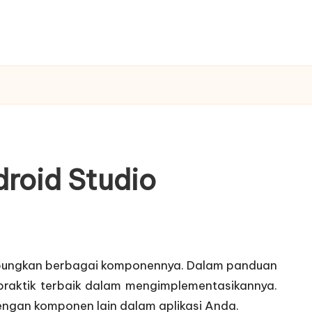
roid Studio
hubungkan berbagai komponennya. Dalam panduan
ga praktik terbaik dalam mengimplementasikannya.
dengan komponen lain dalam aplikasi Anda.