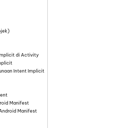
jek)
licit di Activity
plicit
aan Intent Implicit
tent
roid Manifest
 Android Manifest