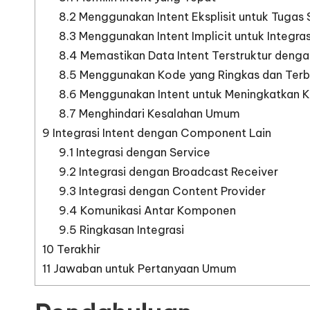
8.2
Menggunakan Intent Eksplisit untuk Tugas
8.3
Menggunakan Intent Implicit untuk Integras
8.4
Memastikan Data Intent Terstruktur denga
8.5
Menggunakan Kode yang Ringkas dan Ter
8.6
Menggunakan Intent untuk Meningkatkan Ki
8.7
Menghindari Kesalahan Umum
9
Integrasi Intent dengan Component Lain
9.1
Integrasi dengan Service
9.2
Integrasi dengan Broadcast Receiver
9.3
Integrasi dengan Content Provider
9.4
Komunikasi Antar Komponen
9.5
Ringkasan Integrasi
10
Terakhir
11
Jawaban untuk Pertanyaan Umum