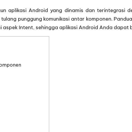
n aplikasi Android yang dinamis dan terintegrasi de
adi tulang punggung komunikasi antar komponen. Pand
spek Intent, sehingga aplikasi Android Anda dapat be
Komponen
t