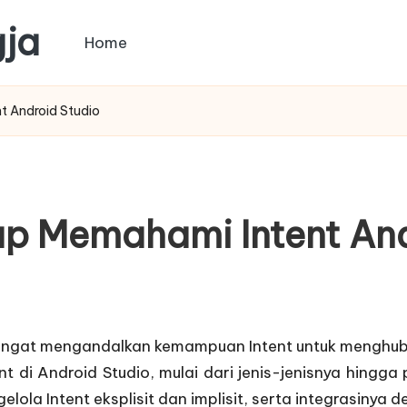
gja
Home
 Android Studio
 Memahami Intent And
if sangat mengandalkan kemampuan Intent untuk meng
nt di Android Studio, mulai dari jenis-jenisnya hing
la Intent eksplisit dan implisit, serta integrasinya 