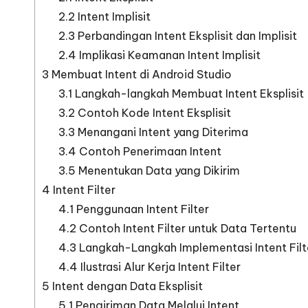
2.2
Intent Implisit
2.3
Perbandingan Intent Eksplisit dan Implisit
2.4
Implikasi Keamanan Intent Implisit
3
Membuat Intent di Android Studio
3.1
Langkah-langkah Membuat Intent Eksplisit
3.2
Contoh Kode Intent Eksplisit
3.3
Menangani Intent yang Diterima
3.4
Contoh Penerimaan Intent
3.5
Menentukan Data yang Dikirim
4
Intent Filter
4.1
Penggunaan Intent Filter
4.2
Contoh Intent Filter untuk Data Tertentu
4.3
Langkah-Langkah Implementasi Intent Filt
4.4
Ilustrasi Alur Kerja Intent Filter
5
Intent dengan Data Eksplisit
5.1
Pengiriman Data Melalui Intent