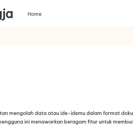
gja
Home
litan mengolah data atau ide-idemu dalam format do
ah pengguna ini menawarkan beragam fitur untuk memb