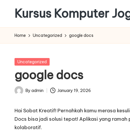
Kursus Komputer Jo
Skip
to
content
Home
Uncategorized
google docs
Posted
Uncategorized
in
google docs
By
admin
January 19, 2026
Posted
by
Hai Sobat Kreatif! Pernahkah kamu merasa kesu
Docs bisa jadi solusi tepat! Aplikasi yang ram
kolaboratif.