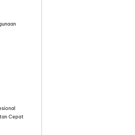
gunaan
sional
itan Cepat