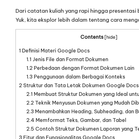
Dari catatan kuliah yang rapi hingga presentas
Yuk, kita eksplor lebih dalam tentang cara me
Contents
[
hide
]
1
Definisi Materi Google Docs
1.1
Jenis File dan Format Dokumen
1.2
Perbedaan dengan Format Dokumen Lain
1.3
Penggunaan dalam Berbagai Konteks
2
Struktur dan Tata Letak Dokumen Google Docs
2.1
Membuat Struktur Dokumen yang Ideal untu
2.2
Teknik Menyusun Dokumen yang Mudah Di
2.3
Menambahkan Heading, Subheading, dan Bu
2.4
Memformat Teks, Gambar, dan Tabel
2.5
Contoh Struktur Dokumen Laporan yang Te
3
Fitur dan Fungsionalitas Google Docs