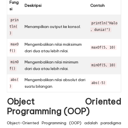
Fung
Deskripsi
Contoh
si
prin
println("Halo
Menampilkan output ke konsol.
tln(
, dunia!")
)
Mengembalikan nilai maksimum
maxO
maxOf(5, 10)
dari dua atau lebih nilai.
f()
Mengembalikan nilai minimum
minO
minOf(5, 10)
dari dua atau lebih nilai.
f()
Mengembalikan nilai absolut dari
abs(
abs(-5)
suatu bilangan.
)
Object Oriented
Programming (OOP)
Object-Oriented Programming (OOP) adalah paradigma