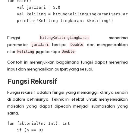
fun main() 

    val jariJari = 5.0

    val keliling = hitungKelilingLingkaran(jariJari)

    println("Keliling lingkaran: $keliling")

Fungsi
menerima
hitungKelilingLingkaran
parameter
bertipe
dan mengembalikan
jariJari
Double
nilai
juga bertipe
.
keliling
Double
Contoh ini menunjukkan bagaimana fungsi dapat menerima
input dan menghasilkan output yang sesuai.
Fungsi Rekursif
Fungsi rekursif adalah fungsi yang memanggil dirinya sendiri
di dalam definisinya. Teknik ini efektif untuk menyelesaikan
masalah yang dapat dipecah menjadi submasalah yang
sama.
fun faktorial(n: Int): Int 

    if (n == 0) 
