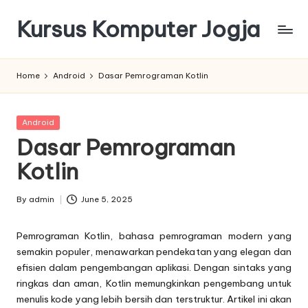
Kursus Komputer Jogja
Skip
to
content
Home
Android
Dasar Pemrograman Kotlin
Posted
Android
in
Dasar Pemrograman
Kotlin
By
admin
June 5, 2025
Posted
by
Pemrograman Kotlin, bahasa pemrograman modern yang
semakin populer, menawarkan pendekatan yang elegan dan
efisien dalam pengembangan aplikasi. Dengan sintaks yang
ringkas dan aman, Kotlin memungkinkan pengembang untuk
menulis kode yang lebih bersih dan terstruktur. Artikel ini akan