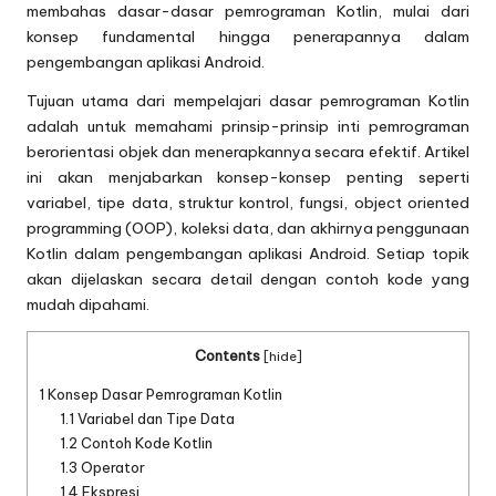
membahas dasar-dasar pemrograman Kotlin, mulai dari
konsep fundamental hingga penerapannya dalam
pengembangan aplikasi Android.
Tujuan utama dari mempelajari dasar pemrograman Kotlin
adalah untuk memahami prinsip-prinsip inti pemrograman
berorientasi objek dan menerapkannya secara efektif. Artikel
ini akan menjabarkan konsep-konsep penting seperti
variabel, tipe data, struktur kontrol, fungsi, object oriented
programming (OOP), koleksi data, dan akhirnya penggunaan
Kotlin dalam pengembangan aplikasi Android. Setiap topik
akan dijelaskan secara detail dengan contoh kode yang
mudah dipahami.
Contents
[
hide
]
1
Konsep Dasar Pemrograman Kotlin
1.1
Variabel dan Tipe Data
1.2
Contoh Kode Kotlin
1.3
Operator
1.4
Ekspresi