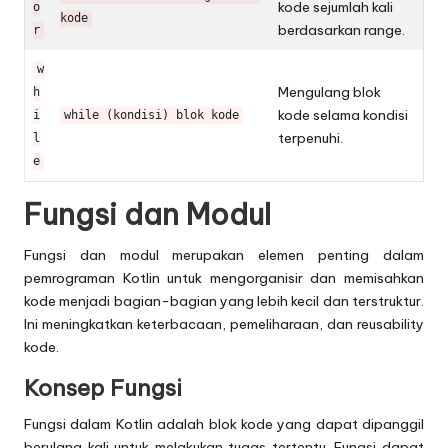
kode sejumlah kali
o
kode
berdasarkan range.
r
w
Mengulang blok
h
kode selama kondisi
i
while (kondisi) blok kode
terpenuhi.
l
e
Fungsi dan Modul
Fungsi dan modul merupakan elemen penting dalam
pemrograman Kotlin untuk mengorganisir dan memisahkan
kode menjadi bagian-bagian yang lebih kecil dan terstruktur.
Ini meningkatkan keterbacaan, pemeliharaan, dan reusability
kode.
Konsep Fungsi
Fungsi dalam Kotlin adalah blok kode yang dapat dipanggil
berulang kali untuk melakukan tugas tertentu. Fungsi dapat