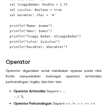
  val tinggiBadan: Double = 1.75

  val isLulus: Boolean = true

  val karakter: Char = 'A'

  println("Nama: $nama")

  println("Umur: $umur")

  println("Tinggi Badan: $tinggiBadan")

  println("Lulus: $isLulus")

  println("Karakter: $karakter")

Operator
Operator digunakan untuk melakukan operasi pada nilai.
Kotlin menyediakan berbagai operator aritmatika,
perbandingan, logika, dan lain-lain.
Operator Aritmatika
: Seperti +, -,
-, /, %.
Operator Perbandingan
: Seperti ==, !=, >, <, >=, <=.