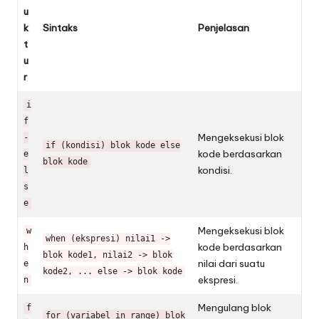
u
k
Sintaks
Penjelasan
t
u
r
i
f
Mengeksekusi blok
-
if (kondisi) blok kode else
kode berdasarkan
e
blok kode
kondisi.
l
s
e
Mengeksekusi blok
w
when (ekspresi) nilai1 ->
kode berdasarkan
h
blok kode1, nilai2 -> blok
nilai dari suatu
e
kode2, ... else -> blok kode
ekspresi.
n
Mengulang blok
f
for (variabel in range) blok