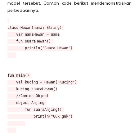
model tersebut. Contoh kode berikut mendemonstrasikan
perbedaannya.
class Hewan(nama: String) 

    var namaHewan = nama

    fun suaraHewan() 

        println("Suara Hewan")

fun main() 

    val kucing = Hewan("Kucing")

    kucing.suaraHewan()

    //Contoh Object

    object Anjing 

        fun suaraAnjing() 

            println("Guk guk")
