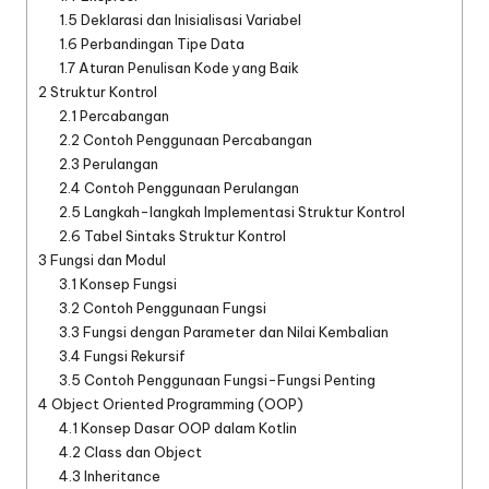
1.5
Deklarasi dan Inisialisasi Variabel
1.6
Perbandingan Tipe Data
1.7
Aturan Penulisan Kode yang Baik
2
Struktur Kontrol
2.1
Percabangan
2.2
Contoh Penggunaan Percabangan
2.3
Perulangan
2.4
Contoh Penggunaan Perulangan
2.5
Langkah-langkah Implementasi Struktur Kontrol
2.6
Tabel Sintaks Struktur Kontrol
3
Fungsi dan Modul
3.1
Konsep Fungsi
3.2
Contoh Penggunaan Fungsi
3.3
Fungsi dengan Parameter dan Nilai Kembalian
3.4
Fungsi Rekursif
3.5
Contoh Penggunaan Fungsi-Fungsi Penting
4
Object Oriented Programming (OOP)
4.1
Konsep Dasar OOP dalam Kotlin
4.2
Class dan Object
4.3
Inheritance