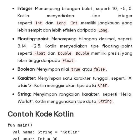
Integer
: Menampung bilangan bulat, seperti 10, -5, 0.
Kotlin menyediakan tipe integer
seperti
dan
.
memiliki jangkauan yang
Int
Long
Int
lebih sempit dan lebih efisien daripada
.
Long
Floating-point
: Menampung bilangan desimal, seperti
3.14, -2.5. Kotlin menyediakan tipe floating-point
seperti
dan
.
memiliki presisi yang
Float
Double
Double
lebih tinggi daripada
.
Float
Boolean
: Menyimpan nilai
atau
.
true
false
Karakter
: Menyimpan satu karakter tunggal, seperti ‘A’
atau ‘z’. Kotlin menggunakan tipe data
.
Char
String
: Menyimpan rangkaian karakter, seperti “Hello,
World!”. Kotlin menggunakan tipe data
.
String
Contoh Kode Kotlin
fun main() 

  val nama: String = "Kotlin"

  val umur: Int = 30
