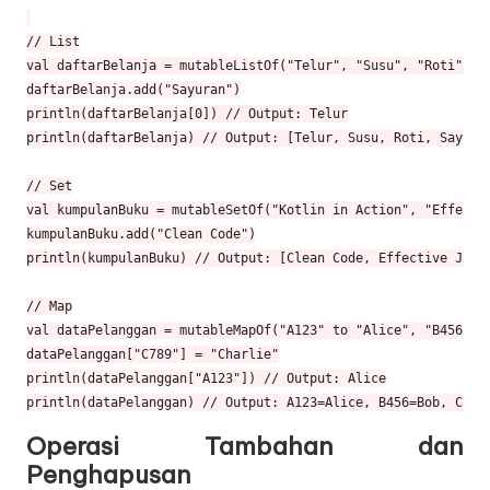
// List

val daftarBelanja = mutableListOf("Telur", "Susu", "Roti")

daftarBelanja.add("Sayuran")

println(daftarBelanja[0]) // Output: Telur

println(daftarBelanja) // Output: [Telur, Susu, Roti, Sayuran
// Set

val kumpulanBuku = mutableSetOf("Kotlin in Action", "Effectiv
kumpulanBuku.add("Clean Code")

println(kumpulanBuku) // Output: [Clean Code, Effective Java,
// Map

val dataPelanggan = mutableMapOf("A123" to "Alice", "B456" to
dataPelanggan["C789"] = "Charlie"

println(dataPelanggan["A123"]) // Output: Alice

Operasi Tambahan dan
Penghapusan