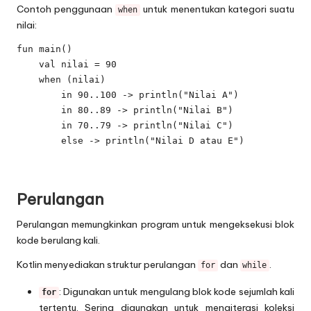
Contoh penggunaan
untuk menentukan kategori suatu
when
nilai:
fun main() 

    val nilai = 90

    when (nilai) 

        in 90..100 -> println("Nilai A")

        in 80..89 -> println("Nilai B")

        in 70..79 -> println("Nilai C")

        else -> println("Nilai D atau E")

Perulangan
Perulangan memungkinkan program untuk mengeksekusi blok
kode berulang kali.
Kotlin menyediakan struktur perulangan
dan
.
for
while
: Digunakan untuk mengulang blok kode sejumlah kali
for
tertentu. Sering digunakan untuk mengiterasi koleksi